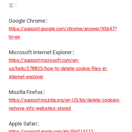
定 ：
Google Chrome：
https://support.google.com/chrome/answer/95647?
hl=en
Microsoft Internet Explorer：
https://support.microsoft.com/en-
us/help/278835/how-to-delete-cookie-files-in-
internet-explorer
Mozilla Firefox：
https://support.mozilla.org/en-US/kb/delete-cookies-
remove-info-websites-stored
Apple Safari：
https://support.apple.com/kb/PH21411?