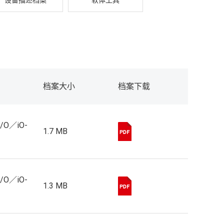
设备描述档案
软体工具
档案大小
档案下载
I/O／iO-
1.7 MB
I/O／iO-
1.3 MB