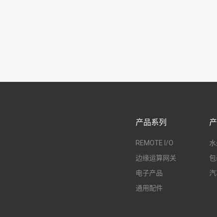
产品系列
产
REMOTE I/O
水
边缘运算网关
包
电子产品
汽
通用配件