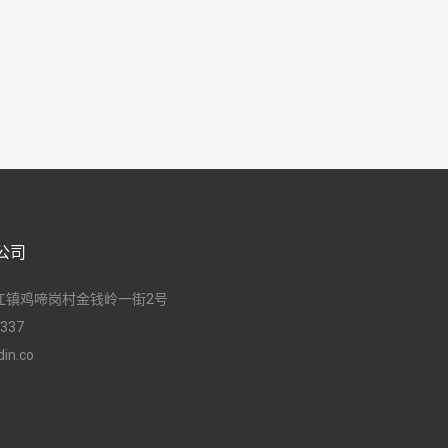
公司
江镇鸡啼岗村金钱岭一街2号
5337
in.co