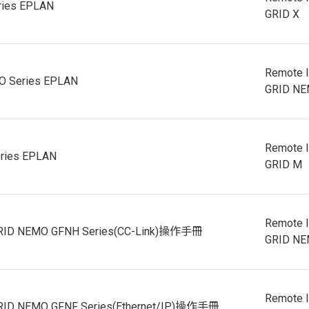
ries EPLAN
GRID X
Remote 
 Series EPLAN
GRID N
Remote 
ries EPLAN
GRID M
Remote 
RID NEMO GFNH Series(CC-Link)操作手冊
GRID N
Remote 
RID NEMO GFNF Series(Ethernet/IP)操作手冊