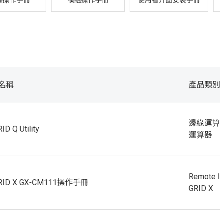
線操作手冊
模組操作手冊
使用者介面安裝手冊
名稱
產品類別
邊緣運算
ID Q Utility
運算器
Remote 
GRID X GX-CM111操作手冊
GRID X