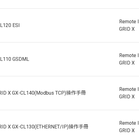
Remote 
L120 ESI
GRID X
Remote 
CL110 GSDML
GRID X
Remote 
GRID X GX-CL140(Modbus TCP)操作手冊
GRID X
Remote 
GRID X GX-CL130(ETHERNET/IP)操作手冊
GRID X