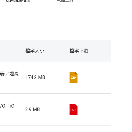
設備描述檔案
軟體工具
檔案大小
檔案下載
器／邊緣
174.2 MB
I/O／iO-
2.9 MB