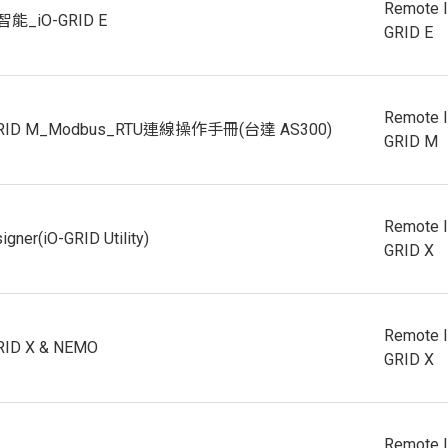
Remote 
能_iO-GRID E
GRID E
Remote 
GRID M_Modbus_RTU連線操作手冊(台達 AS300)
GRID M
Remote 
igner(iO-GRID Utility)
GRID X
Remote 
RID X & NEMO
GRID X
Remote 