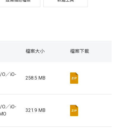
設備描述檔案
軟體工具
檔案大小
檔案下載
I/O／iO-
258.5 MB
I/O／iO-
321.9 MB
EMO