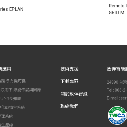
Remote 
ries EPLAN
GRID M
業應用
技術支援
放伴智能
能踐行 有機可循
下載專區
24890 
SG浪潮下 綠能佈局與因應
Tel :
886-2
關於放伴智能
E-mail :
ser
世足也長知識
聯絡我們
視化戰情室系統
處理系統
裝生產線