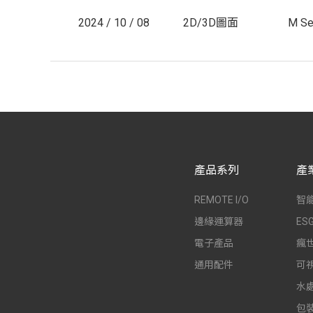
2024 / 10 / 08
2D/3D圖面
M Se
產品系列
產
REMOTE I/O
智
邊緣運算器
E
電子產品
瘋
通用配件
可
水
包