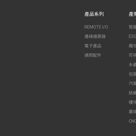
產品系列
產
REMOTE I/O
智
邊緣運算器
E
電子產品
瘋
通用配件
可
水
包
汽
紡
樓
農
CN