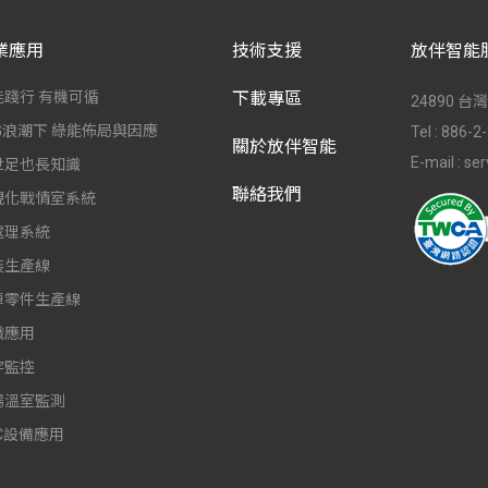
業應用
技術支援
放伴智能
能踐行 有機可循
下載專區
24890 
SG浪潮下 綠能佈局與因應
Tel :
886-2
關於放伴智能
E-mail :
ser
世足也長知識
聯絡我們
視化戰情室系統
處理系統
裝生產線
車零件生產線
織應用
宇監控
場溫室監測
C設備應用