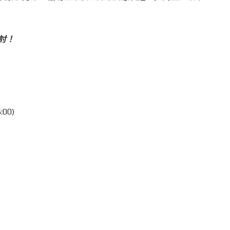
討！
00)