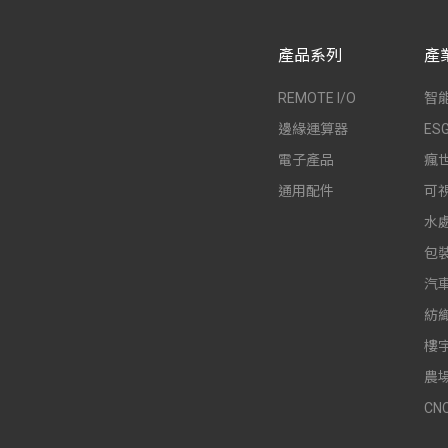
產品系列
產
REMOTE I/O
智
邊緣運算器
E
電子產品
瘋
通用配件
可
水
包
汽
紡
樓
農
CN