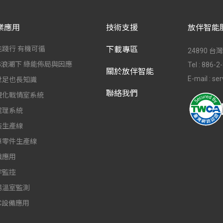
業應用
技術支援
放伴智能
能踐行 有機可循
下載專區
24890 
SG浪潮下 綠能佈局與因應
Tel :
886-2
關於放伴智能
E-mail :
ser
世足也長知識
聯絡我們
視化戰情室系統
處理系統
裝生產線
車零件生產線
織應用
宇監控
場溫室監測
C設備應用