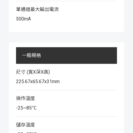
單通道最大輸出電流
500mA
一般規格
尺寸 (寬X深X高)
225.67x65.67x31mm
操作溫度
-25~85℃
儲存溫度