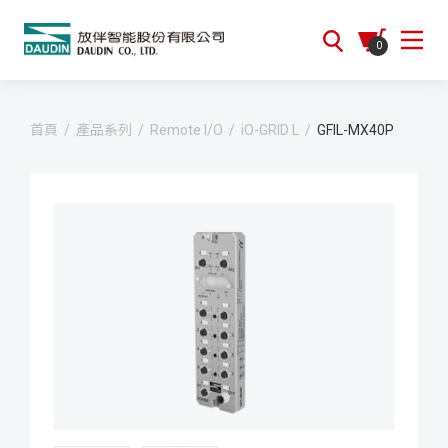
0
首頁
/
產品系列
/
Remote I/O
/
iO-GRID L
/
GFIL-MX40P