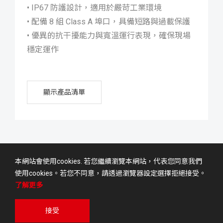
• IP67 防護設計，適用於嚴苛工業環境
• 配備 8 組 Class A 埠口，具備短路與過載保護
• 優異的抗干擾能力與寬溫運行表現，確保現場
穩定運作
顯示產品清單
本網站會使用cookies. 若您繼續瀏覽本網站，代表您同意我們
使用cookies。若您不同意，請透過瀏覽器設定選擇拒絕接受。
使用者條款
隱私權政策
了解更多
© Daudin Co., LTD.ALL RIGHTS RESERVED
WEB DESIGN
接受