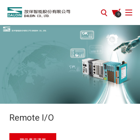
0
Remote I/O