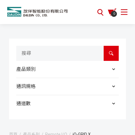
0
產品類別
通訊規格
通道數
首頁
/
產品系列
/
Remote I/O
/
iO-GRID X