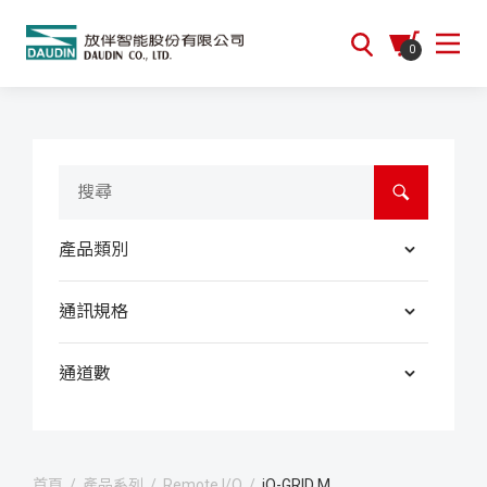
0
產品類別
通訊規格
通道數
首頁
/
產品系列
/
Remote I/O
/
iO-GRID M